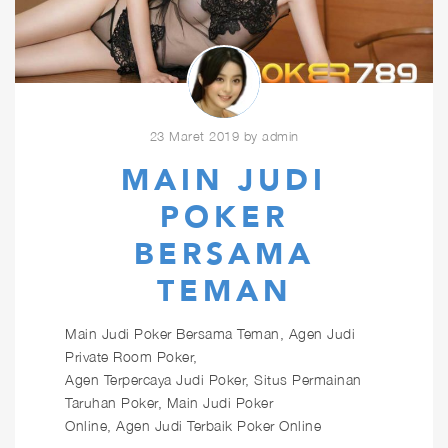
23 Maret 2019
by
admin
MAIN JUDI
POKER
BERSAMA
TEMAN
Main Judi Poker Bersama Teman, Agen Judi
Private Room Poker,
Agen Terpercaya Judi Poker, Situs Permainan
Taruhan Poker, Main Judi Poker
Online, Agen Judi Terbaik Poker Online