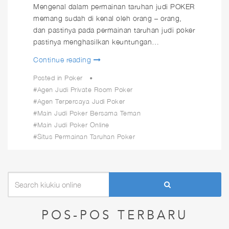
Mengenal dalam permainan taruhan judi POKER
memang sudah di kenal oleh orang – orang,
dan pastinya pada permainan taruhan judi poker
pastinya menghasilkan keuntungan…
Continue reading
Posted in
Poker
Agen Judi Private Room Poker
Agen Terpercaya Judi Poker
Main Judi Poker Bersama Teman
Main Judi Poker Online
Situs Permainan Taruhan Poker
POS-POS TERBARU