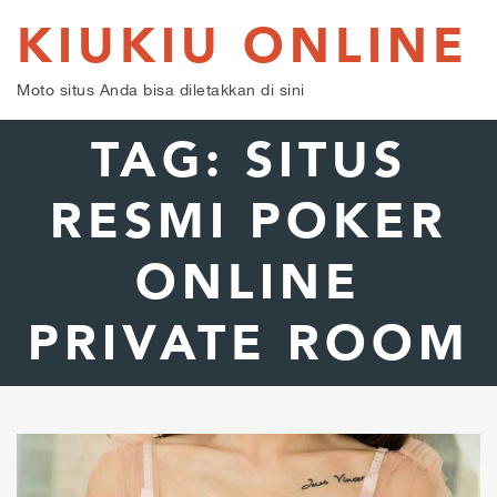
KIUKIU ONLINE
Moto situs Anda bisa diletakkan di sini
TAG: SITUS
RESMI POKER
ONLINE
PRIVATE ROOM