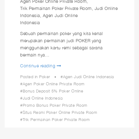
Agen Poker Online Private Room,
Trik Permainan Poker Private Room, Judi Online
Indonesia, Agen Judi Online
Indonesia
Sebuah permainan poker yang kita kenal
merupakan permainan judi POKER yang
menggunakan kartu remi sebagai sarana
bermain nya…
Continue reading
Posted in
Poker
Agen Judi Online Indonesia
Agen Poker Online Private Room
Bonus Deposit 5% Poker Online
Judi Online Indonesia
Promo Bonus Poker Private Room
Situs Resmi Poker Online Private Room
Trik Permainan Poker Private Room